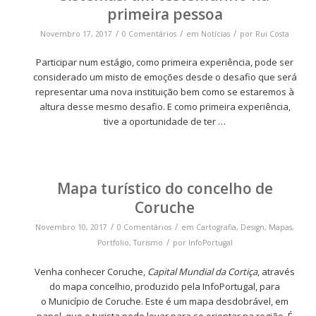
primeira pessoa
/
/
/
Novembro 17, 2017
0 Comentários
em
Notícias
por
Rui Costa
Participar num estágio, como primeira experiência, pode ser
considerado um misto de emoções desde o desafio que será
representar uma nova instituição bem como se estaremos à
altura desse mesmo desafio. E como primeira experiência,
tive a oportunidade de ter …
Mapa turístico do concelho de
Coruche
/
/
Novembro 10, 2017
0 Comentários
em
Cartografia
,
Design
,
Mapas
,
/
Portfolio
,
Turismo
por
InfoPortugal
Venha conhecer Coruche,
Capital Mundial da Cortiça
, através
do mapa concelhio, produzido pela InfoPortugal, para
o Município de Coruche. Este é um mapa desdobrável, em
papel, que o turista pode levar para se orientar na região. É