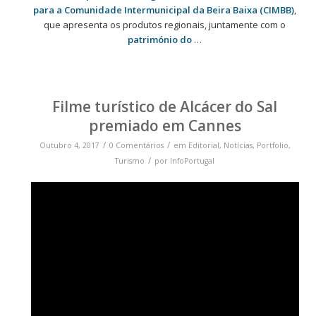
para a Comunidade Intermunicipal da Beira Baixa (CIMBB)
,
que apresenta os produtos regionais, juntamente com o
património do
…
Filme turístico de Alcácer do Sal
premiado em Cannes
/
/
Outubro 4, 2017
0 Comentários
em
Editorial
,
Notícias
,
Portfolio
,
/
Turismo
por
InfoPortugal