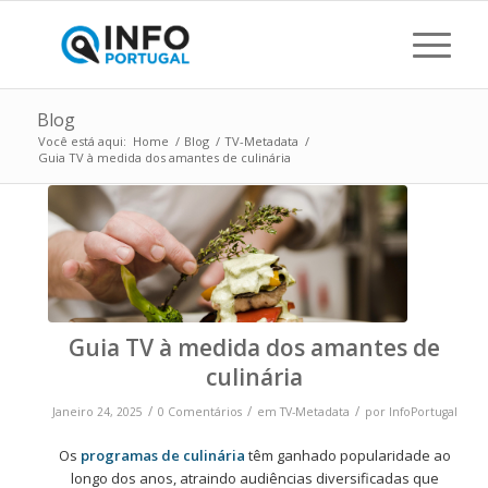
Blog
Você está aqui:
Home
/
Blog
/
TV-Metadata
/
Guia TV à medida dos amantes de culinária
Guia TV à medida dos amantes de
culinária
/
/
/
Janeiro 24, 2025
0 Comentários
em
TV-Metadata
por
InfoPortugal
Os
programas de culinária
têm ganhado popularidade ao
longo dos anos, atraindo audiências diversificadas que