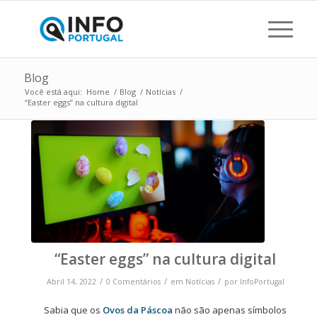
Blog
Você está aqui:
Home
/
Blog
/
Notícias
/
“Easter eggs” na cultura digital
“Easter eggs” na cultura digital
/
/
/
Abril 14, 2022
0 Comentários
em
Notícias
por
InfoPortugal
Sabia que os
Ovos da Páscoa
não são apenas símbolos