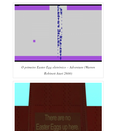
O primeiro Easter Egg eletrónico – Adventure (Warren
Robinett Atari 2600)