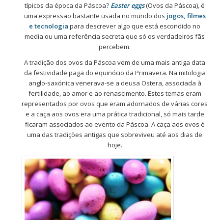
típicos da época da Páscoa?
Easter eggs
(Ovos da Páscoa)
,
é
uma expressão bastante usada no mundo dos
jogos, filmes
e tecnologia
para descrever algo que está escondido no
media ou uma referência secreta que só os verdadeiros fãs
percebem.
A tradição dos ovos da Páscoa vem de uma mais antiga data
da festividade pagã do equinócio da Primavera. Na mitologia
anglo-saxónica venerava-se a deusa Ostera, associada à
fertilidade, ao amor e ao renascimento. Estes temas eram
representados por ovos que eram adornados de várias cores
e a caça aos ovos era uma prática tradicional, só mais tarde
ficaram associados ao evento da Páscoa.
A caça aos ovos é
uma das tradições antigas que sobreviveu até aos dias de
hoje.