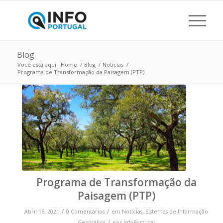
Blog
Você está aqui:
Home
/
Blog
/
Notícias
/
Programa de Transformação da Paisagem (PTP)
Programa de Transformação da
Paisagem (PTP)
/
/
Abril 16, 2021
0 Comentários
em
Notícias
,
Sistemas de Informação
/
Geográfica
por
InfoPortugal