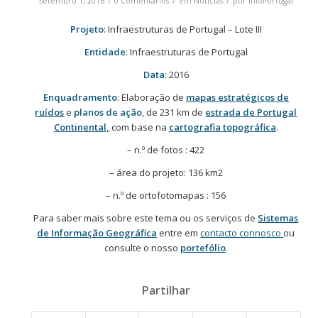
Setembro 1, 2016
0 Comentários
em
Notícias
por
InfoPortugal
Projeto
: Infraestruturas de Portugal – Lote III
Entidade
: Infraestruturas de Portugal
Data
: 2016
Enquadramento
: Elaboração de
mapas estratégicos de
ruídos
e
planos de ação
, de 231 km de
estrada de Portugal
Continental,
com base na
cartografia topográfica
.
– n.º de fotos : 422
– área do projeto: 136 km2
– n.º de ortofotomapas : 156
Para saber mais sobre este tema ou os serviços de
Sistemas
de Informação Geográfica
entre em
contacto connosco
ou
consulte o nosso
portefólio
.
Partilhar