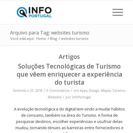
Arquivo para Tag: websites turismo
Você está aqui:
Home
/
Blog
/
websites turismo
Artigos
Soluções Tecnológicas de Turismo
que vêem enriquecer a experiência
do turista
/
/
Setembro 27, 2018
0 Comentários
em
Apps
,
Design
,
Mapas
,
Turismo
,
/
Websites
por
InfoPortugal
A evolução tecnológica e do digital tem vindo a mudar hábitos
de consumo, também na área do Turismo. A forma de
pesquisar destinos, escolher experiências e usufruir delas
mudou, tornando ténues as barreiras entre fornecedores e