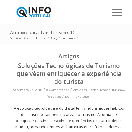
Arquivo para Tag: turismo 4.0
Você está aqui:
Home
/
Blog
/
turismo 4.0
Artigos
Soluções Tecnológicas de Turismo
que vêem enriquecer a experiência
do turista
/
/
Setembro 27, 2018
0 Comentários
em
Apps
,
Design
,
Mapas
,
Turismo
,
/
Websites
por
InfoPortugal
A evolução tecnológica e do digital tem vindo a mudar hábitos
de consumo, também na área do Turismo. A forma de
pesquisar destinos, escolher experiências e usufruir delas
mudou, tornando ténues as barreiras entre fornecedores e