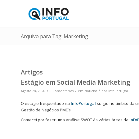
Arquivo para Tag: Marketing
Artigos
Estágio em Social Media Marketing
/
/
/
Agosto 28, 2020
0 Comentários
em
Notícias
por
InfoPortugal
O estágio frequentado na
InfoPortugal
surgiu no âmbito da un
Gestão de Negócios PME’s.
Comecei por fazer uma análise SWOT às várias áreas da
Info