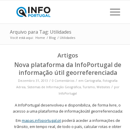
Arquivo para Tag: Utilidades
Você está aqui:
Home
/
Blog
/
Utilidades
Artigos
Nova plataforma da InfoPortugal de
informação útil georreferenciada
/
/
Dezembro 31, 2013
0 Comentários
em
Cartografia
,
Fotografia
/
Aérea
,
Sistemas de Informação Geográfica
,
Turismo
,
Websites
por
InfoPortugal
A InfoPortugal desenvolveu e disponibiliza, de forma livre, o
acesso a uma plataforma de informaçãoútil georreferenciada:
Em
mapas.infoportugal.pt
poderá aceder a informações de
trânsito, em tempo real, de todo o país, calcular rotas e obter