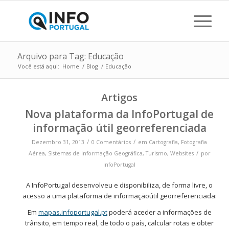
Arquivo para Tag: Educação
Você está aqui:
Home
/
Blog
/
Educação
Artigos
Nova plataforma da InfoPortugal de
informação útil georreferenciada
/
/
Dezembro 31, 2013
0 Comentários
em
Cartografia
,
Fotografia
/
Aérea
,
Sistemas de Informação Geográfica
,
Turismo
,
Websites
por
InfoPortugal
A InfoPortugal desenvolveu e disponibiliza, de forma livre, o
acesso a uma plataforma de informaçãoútil georreferenciada:
Em
mapas.infoportugal.pt
poderá aceder a informações de
trânsito, em tempo real, de todo o país, calcular rotas e obter