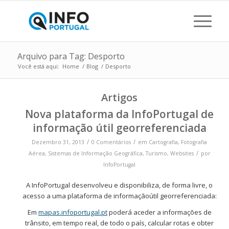
Arquivo para Tag: Desporto
Você está aqui:
Home
/
Blog
/
Desporto
Artigos
Nova plataforma da InfoPortugal de
informação útil georreferenciada
/
/
Dezembro 31, 2013
0 Comentários
em
Cartografia
,
Fotografia
/
Aérea
,
Sistemas de Informação Geográfica
,
Turismo
,
Websites
por
InfoPortugal
A InfoPortugal desenvolveu e disponibiliza, de forma livre, o
acesso a uma plataforma de informaçãoútil georreferenciada:
Em
mapas.infoportugal.pt
poderá aceder a informações de
trânsito, em tempo real, de todo o país, calcular rotas e obter