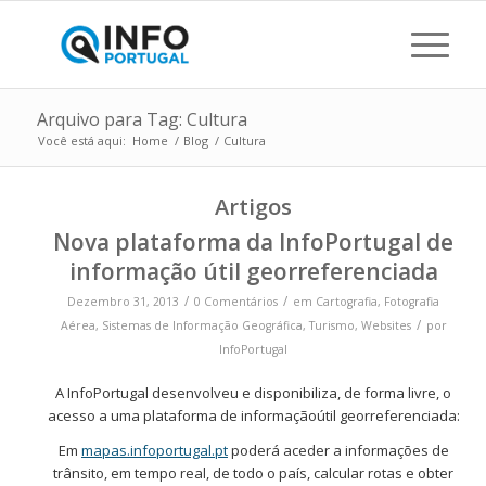
Arquivo para Tag: Cultura
Você está aqui:
Home
/
Blog
/
Cultura
Artigos
Nova plataforma da InfoPortugal de
informação útil georreferenciada
/
/
Dezembro 31, 2013
0 Comentários
em
Cartografia
,
Fotografia
/
Aérea
,
Sistemas de Informação Geográfica
,
Turismo
,
Websites
por
InfoPortugal
A InfoPortugal desenvolveu e disponibiliza, de forma livre, o
acesso a uma plataforma de informaçãoútil georreferenciada:
Em
mapas.infoportugal.pt
poderá aceder a informações de
trânsito, em tempo real, de todo o país, calcular rotas e obter