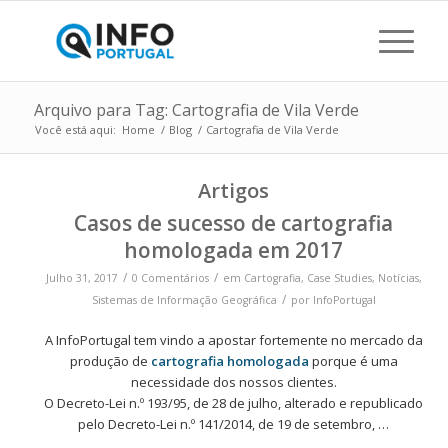
Arquivo para Tag: Cartografia de Vila Verde
Você está aqui:
Home
/
Blog
/
Cartografia de Vila Verde
Artigos
Casos de sucesso de cartografia
homologada em 2017
/
/
Julho 31, 2017
0 Comentários
em
Cartografia
,
Case Studies
,
Notícias
,
/
Sistemas de Informação Geográfica
por
InfoPortugal
A InfoPortugal tem vindo a apostar fortemente no mercado da
produção de
cartografia homologada
porque é uma
necessidade dos nossos clientes.
O Decreto-Lei n.º 193/95, de 28 de julho, alterado e republicado
pelo Decreto-Lei n.º 141/2014, de 19 de setembro, …