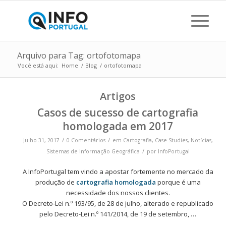
Arquivo para Tag: ortofotomapa
Você está aqui:
Home
/
Blog
/
ortofotomapa
Artigos
Casos de sucesso de cartografia
homologada em 2017
/
/
Julho 31, 2017
0 Comentários
em
Cartografia
,
Case Studies
,
Notícias
,
/
Sistemas de Informação Geográfica
por
InfoPortugal
A InfoPortugal tem vindo a apostar fortemente no mercado da
produção de
cartografia homologada
porque é uma
necessidade dos nossos clientes.
O Decreto-Lei n.º 193/95, de 28 de julho, alterado e republicado
pelo Decreto-Lei n.º 141/2014, de 19 de setembro, …