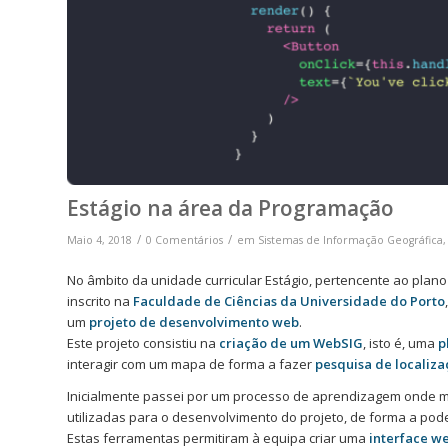
Estágio na área da Programação
/
/
Maio 4, 2018
0 Comentários
em
Sistemas de Informação Geográfica
No âmbito da unidade curricular Estágio, pertencente ao plan
inscrito na
Faculdade de Ciências da Universidade do Porto
um
projeto de desenvolvimento web
.
Este projeto consistiu na
criação de um WebSIG
, isto é, uma
p
interagir com um mapa de forma a fazer
pesquisa de localiza
Inicialmente passei por um processo de aprendizagem onde m
utilizadas para o desenvolvimento do projeto, de forma a pod
Estas ferramentas permitiram à equipa criar uma
interface we