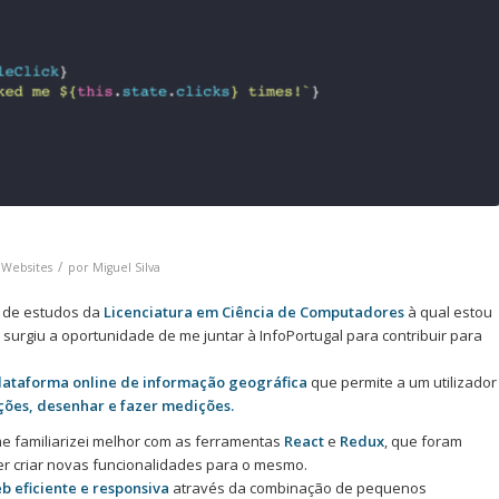
/
,
Websites
por
Miguel Silva
o de estudos da
Licenciatura em Ciência de Computadores
à qual estou
, surgiu a oportunidade de me juntar à InfoPortugal para contribuir para
lataforma online de informação geográfica
que permite a um utilizador
ções, desenhar e fazer medições.
e familiarizei melhor com as ferramentas
React
e
Redux
, que foram
er criar novas funcionalidades para o mesmo.
b eficiente e responsiva
através da combinação de pequenos